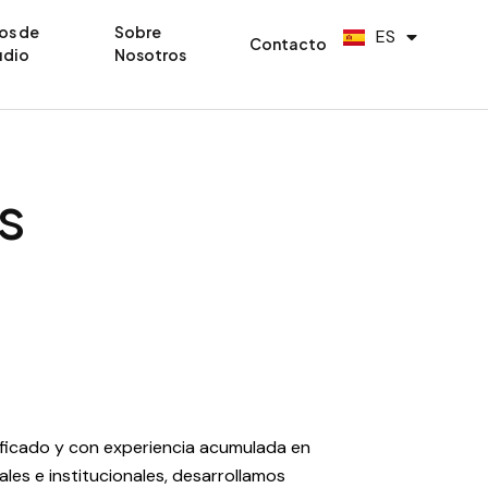
PT
os de
Sobre
ES
EN
Contacto
udio
Nosotros
s
ficado y con experiencia acumulada en
les e institucionales, desarrollamos