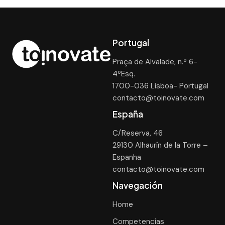
Portugal
Praça de Alvalade, n.º 6-
4ºEsq.
1700-036 Lisboa- Portugal
contacto@toinovate.com
España
C/Reserva, 46
29130 Alhaurín de la Torre –
Espanha
contacto@toinovate.com
Navegación
Home
Competencias