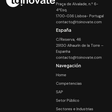
Praça de Alvalade, n.º 6-
4ºEsq.
1700-036 Lisboa- Portugal
contacto@toinovate.com
España
C/Reserva, 46
29130 Alhaurín de la Torre –
Espanha
contacto@toinovate.com
Navegación
Home
Competencias
SAP
Setor Público
Sectores e Industrias