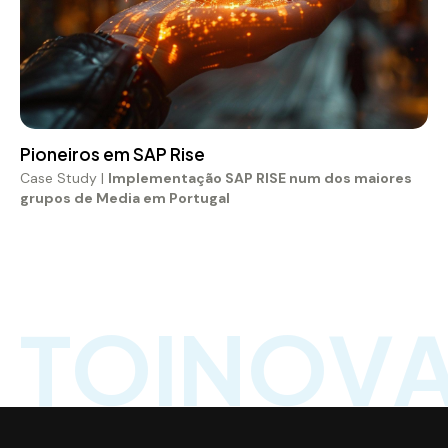
Case Study |
Implementação SAP RISE num dos maiores
grupos de Media em Portugal
T
O
I
N
O
V